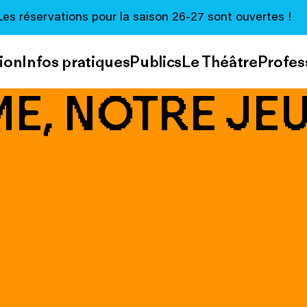
Les réservations pour la saison 26-27 sont ouvertes !
ion
Infos pratiques
Publics
Le Théâtre
Profes
E, NOTRE JE