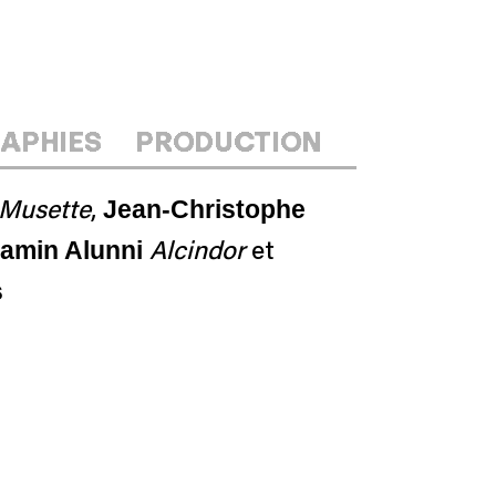
APHIES
PRODUCTION
Jean-Christophe
Musette
,
amin Alunni
Alcindor
et
s