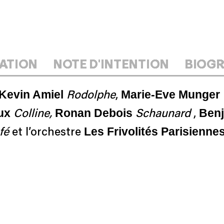
ATION
NOTE D'INTENTION
BIOGR
Kevin Amiel
Marie-Eve Munger
Rodolphe
,
ux
Ronan Debois
Benj
Colline,
Schaunard
,
Les Frivolités Parisienne
fé
et l’orchestre