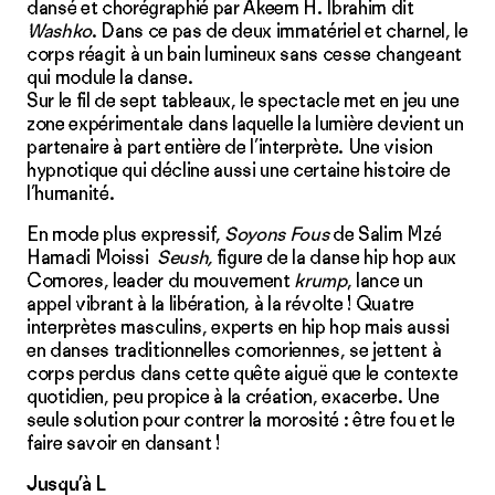
dansé et chorégraphié par Akeem H. Ibrahim dit
Washko
. Dans ce pas de deux immatériel et charnel, le
corps réagit à un bain lumineux sans cesse changeant
qui module la danse.
Sur le fil de sept tableaux, le spectacle met en jeu une
zone expérimentale dans laquelle la lumière devient un
partenaire à part entière de l’interprète. Une vision
hypnotique qui décline aussi une certaine histoire de
l’humanité.
En mode plus expressif,
Soyons Fous
de Salim Mzé
Hamadi Moissi
Seush,
figure de la danse hip hop aux
Comores, leader du mouvement
krump
, lance un
appel vibrant à la libération, à la révolte ! Quatre
interprètes masculins, experts en hip hop mais aussi
en danses traditionnelles comoriennes, se jettent à
corps perdus dans cette quête aiguë que le contexte
quotidien, peu propice à la création, exacerbe. Une
seule solution pour contrer la morosité : être fou et le
faire savoir en dansant !
Jusqu’à L