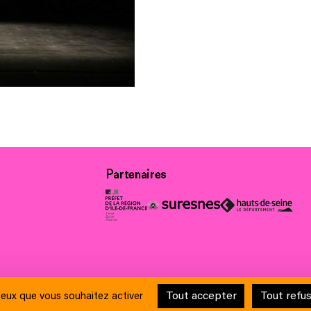
Partenaires
ue et de la laïcité
Contacts
Crédits
Mentions légales & Charte de pro
Tout accepter
Tout refu
 ceux que vous souhaitez activer