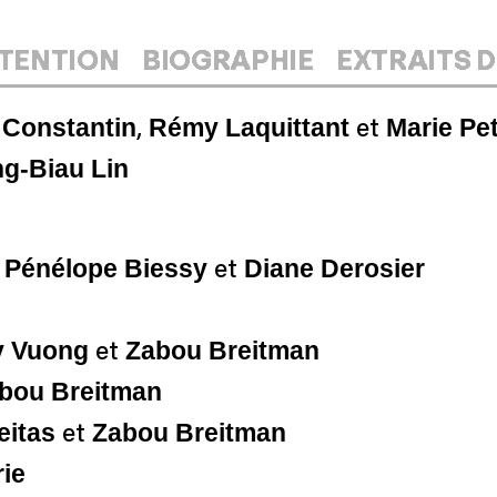
NTENTION
BIOGRAPHIE
EXTRAITS D
 Constantin
Rémy Laquittant
Marie Pet
,
et
g-Biau Lin
Pénélope Biessy
Diane Derosier
e
et
y Vuong
Zabou Breitman
et
bou Breitman
eitas
Zabou Breitman
et
ie