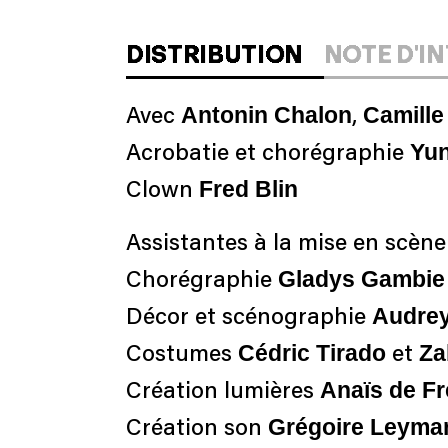
DISTRIBUTION
NOTE D'I
Antonin Chalon
Camille
Avec
,
Yun
Acrobatie et chorégraphie
Fred Blin
Clown
Assistantes à la mise en scèn
Gladys Gambie
Chorégraphie
Audre
Décor et scénographie
Cédric Tirado
Za
Costumes
et
Anaïs de Fr
Création lumières
Grégoire Leymar
Création son