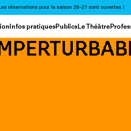
Les réservations pour la saison 26-27 sont ouvertes !
ion
Infos pratiques
Publics
Le Théâtre
Profes
IMPERTURBAB