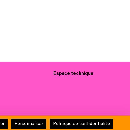
Espace technique
tection des données
Conditions générales de vente
ser
Personnaliser
Politique de confidentialité