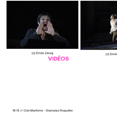
(c) Emile Zeizig
(c) Emil
VIDÉOS
18-19 // Ode Maritime - Stanislas Roquette