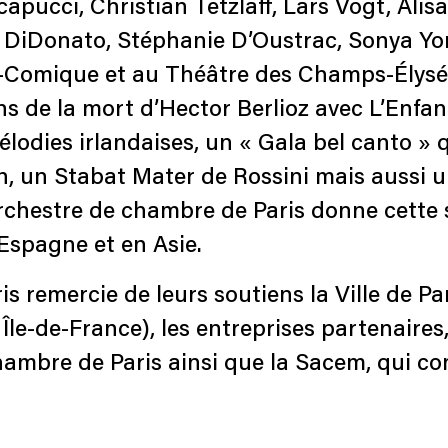
cci, Christian Tetzlaff, Lars Vogt, Alisa 
e DiDonato, Stéphanie D’Oustrac, Sonya Yo
a-Comique et au Théâtre des Champs-Élysée
ans de la mort d’Hector Berlioz avec L’Enfa
lodies irlandaises, un « Gala bel canto » qu
 un Stabat Mater de Rossini mais aussi un
’Orchestre de chambre de Paris donne cette
Espagne et en Asie.
 remercie de leurs soutiens la Ville de Par
le-de-France), les entreprises partenaires
hambre de Paris ainsi que la Sacem, qui co