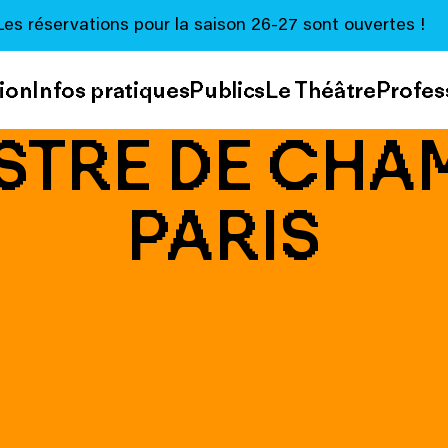
Les réservations pour la saison 26-27 sont ouvertes !
ion
Infos pratiques
Publics
Le Théâtre
Profes
TRE DE CHA
PARIS