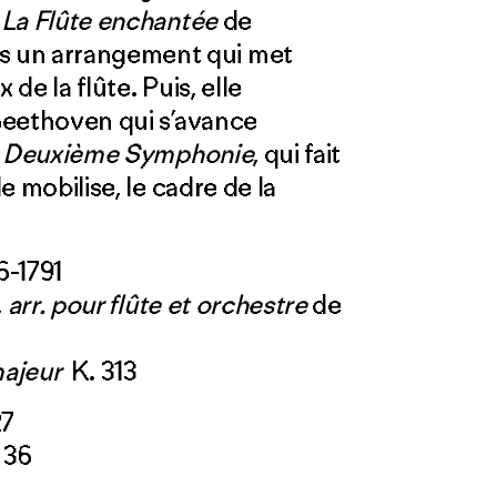
e
La Flûte enchantée
de
s un arrangement qui met
 de la flûte. Puis, elle
 Beethoven qui s’avance
a
Deuxième Symphonie
, qui fait
le mobilise, le cadre de la
6-1791
arr. pour flûte et orchestre
de
 majeur
K. 313
27
 36