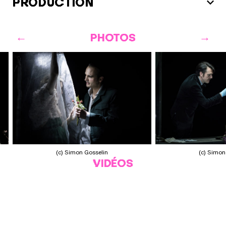
PRODUCTION
PHOTOS
(c) Simon Gosselin
(c) Simon
VIDÉOS