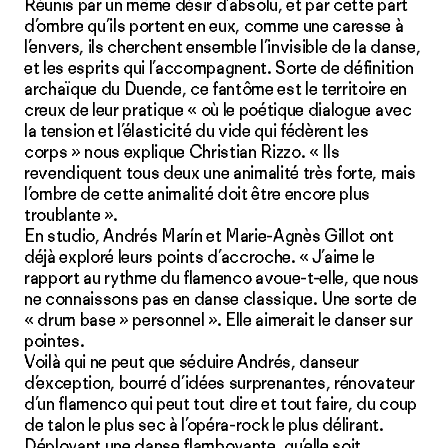
Réunis par un même désir d’absolu, et par cette part
d’ombre qu’ils portent en eux, comme une caresse à
l’envers, ils cherchent ensemble l’invisible de la danse,
et les esprits qui l’accompagnent. Sorte de définition
archaïque du Duende, ce fantôme est le territoire en
creux de leur pratique « où le poétique dialogue avec
la tension et l’élasticité du vide qui fédèrent les
corps » nous explique Christian Rizzo. « Ils
revendiquent tous deux une animalité très forte, mais
l’ombre de cette animalité doit être encore plus
troublante ».
En studio, Andrés Marín et Marie-Agnès Gillot ont
déjà exploré leurs points d’accroche. « J’aime le
rapport au rythme du flamenco avoue-t-elle, que nous
ne connaissons pas en danse classique. Une sorte de
« drum base » personnel ». Elle aimerait le danser sur
pointes.
Voilà qui ne peut que séduire Andrés, danseur
d’exception, bourré d’idées surprenantes, rénovateur
d’un flamenco qui peut tout dire et tout faire, du coup
de talon le plus sec à l’opéra-rock le plus délirant.
Déployant une danse flamboyante, qu’elle soit