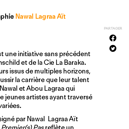
aphie
Nawal Lagraa Aït
PARTAGER
t une initiative sans précédent
child et de la Cie La Baraka.
rs issus de multiples horizons,
ssir la carrière que leur talent
r Nawal et Abou Lagraa qui
 jeunes artistes ayant traversé
variées.
 signé par Nawal Lagraa Aït
,
Premier(s) Pas
reflète un