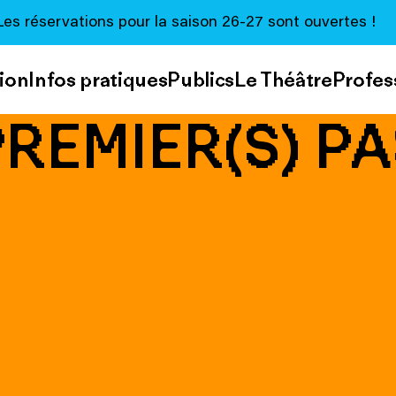
Les réservations pour la saison 26-27 sont ouvertes !
ion
Infos pratiques
Publics
Le Théâtre
Profes
PREMIER(S) PA