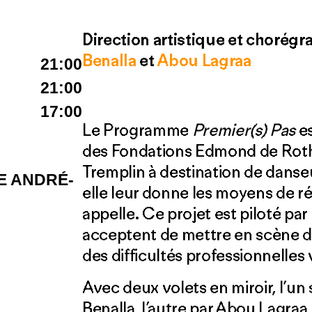
Direction artistique et chorégr
Benalla
et
Abou Lagraa
21:00
21:00
17:00
Le Programme
Premier(s) Pas
es
des Fondations Edmond de Roths
Tremplin à destination de danseu
E ANDRÉ-
elle leur donne les moyens de réu
appelle. Ce projet est piloté pa
acceptent de mettre en scène de
des difficultés professionnelles 
Avec deux volets en miroir, l’un
Benalla, l’autre par Abou Lagraa