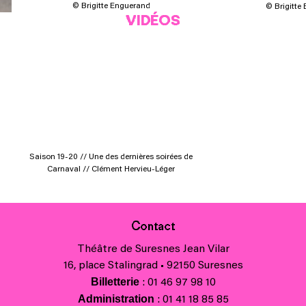
© Brigitte Enguerand
© Brigitte
VIDÉOS
Saison 19-20 // Une des dernières soirées de
Carnaval // Clément Hervieu-Léger
Contact
Théâtre de Suresnes Jean Vilar
16, place Stalingrad • 92150 Suresnes
Billetterie
: 01 46 97 98 10
Administration
: 01 41 18 85 85