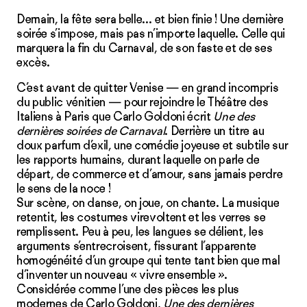
Demain, la fête sera belle… et bien finie ! Une dernière
soirée s’impose, mais pas n’importe laquelle. Celle qui
marquera la fin du Carnaval, de son faste et de ses
excès.
C’est avant de quitter Venise — en grand incompris
du public vénitien — pour rejoindre le Théâtre des
Italiens à Paris que Carlo Goldoni écrit
Une des
dernières soirées de Carnaval
. Derrière un titre au
doux parfum d’exil, une comédie joyeuse et subtile sur
les rapports humains, durant laquelle on parle de
départ, de commerce et d’amour, sans jamais perdre
le sens de la noce !
Sur scène, on danse, on joue, on chante. La musique
retentit, les costumes virevoltent et les verres se
remplissent. Peu à peu, les langues se délient, les
arguments s’entrecroisent, fissurant l’apparente
homogénéité d’un groupe qui tente tant bien que mal
d’inventer un nouveau « vivre ensemble ».
Considérée comme l’une des pièces les plus
modernes de Carlo Goldoni,
Une des dernières