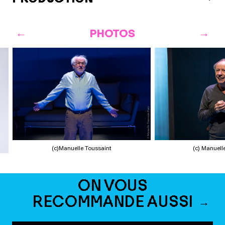
PHOTOS
(c)Manuelle Toussaint
(c) Manuell
ON VOUS
RECOMMANDE AUSSI