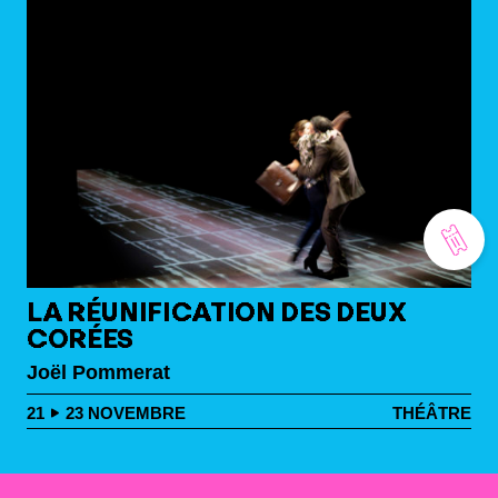
LA RÉUNIFICATION DES DEUX
CORÉES
Joël Pommerat
21
23
NOVEMBRE
THÉÂTRE