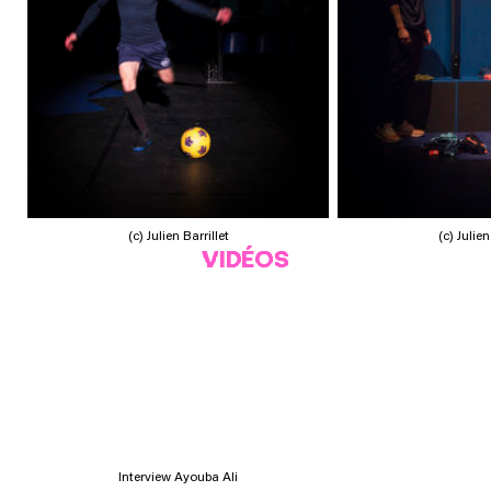
(c) Julien Barrillet
(c) Julien
VIDÉOS
Interview Ayouba Ali