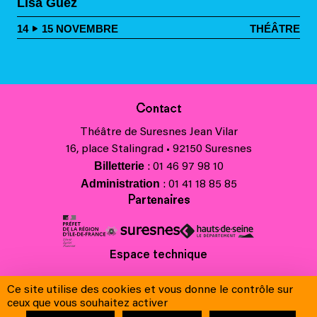
Lisa Guez
14
15
NOVEMBRE
THÉÂTRE
Contact
Théâtre de Suresnes Jean Vilar
16, place Stalingrad • 92150 Suresnes
Billetterie
: 01 46 97 98 10
Administration
: 01 41 18 85 85
Partenaires
Espace technique
Charte régionale des valeurs de la République et de la laïcité
Ce site utilise des cookies et vous donne le contrôle sur
Contacts
ceux que vous souhaitez activer
Crédits