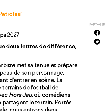
Petrolesi
PARTAGER
mps 2027
 que deux lettres de différence,
l’arbitre met sa tenue et prépare
la peau de son personnage,
nt d’entrer en scène. La
errains de football de
avec
Hors Jeu
, où comédiens
 partagent le terrain. Portés
nale, nous entrons dans