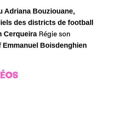
 Adriana Bouziouane,
ls des districts de football
h Cerqueira
Régie son
Emmanuel Boisdenghien
f
DÉOS