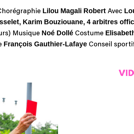
Lilou Magali Robert
Lou
Chorégraphie
Avec
elet, Karim Bouziouane, 4 arbitres officie
Noé Dollé
Elisabet
urs) Musique
Costume
François Gauthier-Lafaye
e
Conseil sporti
VI