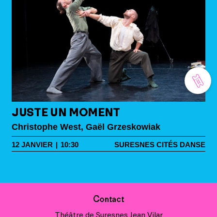
JUSTE UN MOMENT
Christophe West, Gaël Grzeskowiak
12
JANVIER
|
10:30
SURESNES CITÉS DANSE
Contact
Théâtre de Suresnes Jean Vilar