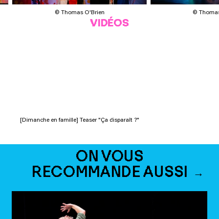
© Thomas O'Brien
© Thomas
VIDÉOS
[Dimanche en famille] Teaser "Ça disparaît ?"
ON VOUS
RECOMMANDE AUSSI