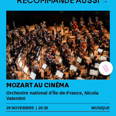
RECOMMANDE AUSSI
MOZART AU CINÉMA
Orchestre national d’Île-de-France, Nicola
Valentini
29
NOVEMBRE
|
20:30
MUSIQUE