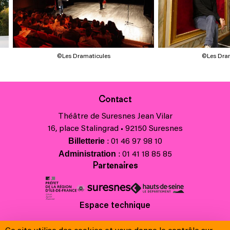
©Les Dramaticules
©Les Dra
Contact
Théâtre de Suresnes Jean Vilar
16, place Stalingrad • 92150 Suresnes
Billetterie
: 01 46 97 98 10
Administration
: 01 41 18 85 85
Partenaires
Espace technique
Charte régionale des valeurs de la République et de la laïcité