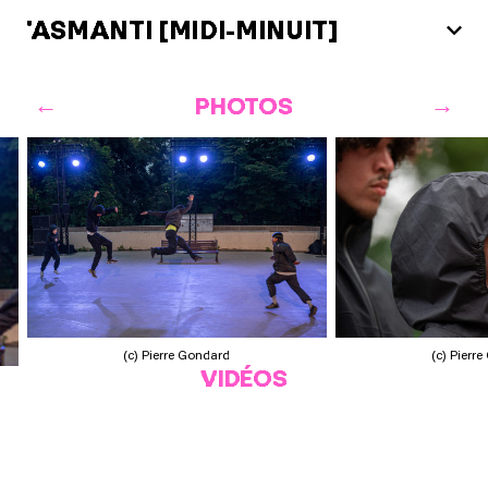
'ASMANTI [MIDI-MINUIT]
PHOTOS
(c) Pierre Gondard
(c) Pierr
VIDÉOS