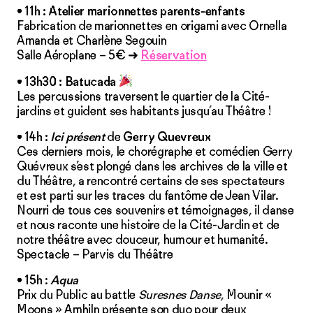
•
11h
: Atelier marionnettes parents-enfants
Fabrication de marionnettes en origami avec Ornella
Amanda et Charlène Segouin
Salle Aéroplane – 5€ ➜
Réservation
•
13h30
: Batucada
Les percussions traversent le quartier de la Cité-
jardins et guident ses habitants jusqu’au Théâtre !
•
14h
:
Ici présent
de
Gerry Quevreux
Ces derniers mois, le chorégraphe et comédien Gerry
Quévreux s’est plongé dans les archives de la ville et
du Théâtre, a rencontré certains de ses spectateurs
et est parti sur les traces du fantôme de Jean Vilar.
Nourri de tous ces souvenirs et témoignages, il danse
et nous raconte une histoire de la Cité-Jardin et de
notre théâtre avec douceur, humour et humanité.
Spectacle – Parvis du Théâtre
•
15h
:
Aqua
Prix du Public au battle
Suresnes Danse
, Mounir «
Moons » Amhiln présente son duo pour deux