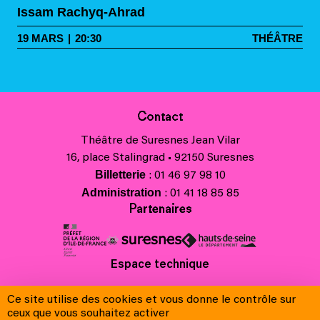
Issam Rachyq-Ahrad
19
MARS
|
20:30
THÉÂTRE
Contact
Théâtre de Suresnes Jean Vilar
16, place Stalingrad • 92150 Suresnes
Billetterie
: 01 46 97 98 10
Administration
: 01 41 18 85 85
Partenaires
Espace technique
Charte régionale des valeurs de la République et de la laïcité
Ce site utilise des cookies et vous donne le contrôle sur
Contacts
ceux que vous souhaitez activer