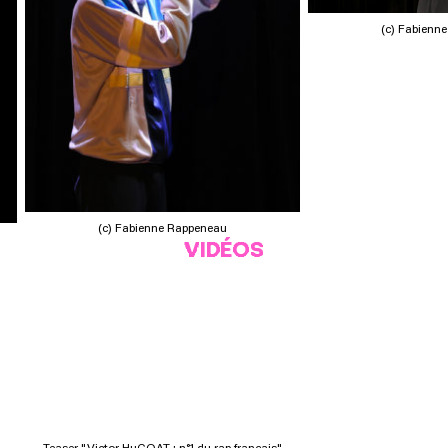
(c) Fabienn
(c) Fabienne Rappeneau
VIDÉOS