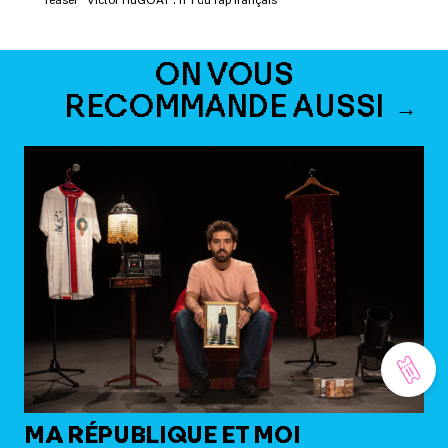
Teaser "Victor HuGOAT : n°1 du rap français"
ON VOUS
RECOMMANDE AUSSI
MA RÉPUBLIQUE ET MOI