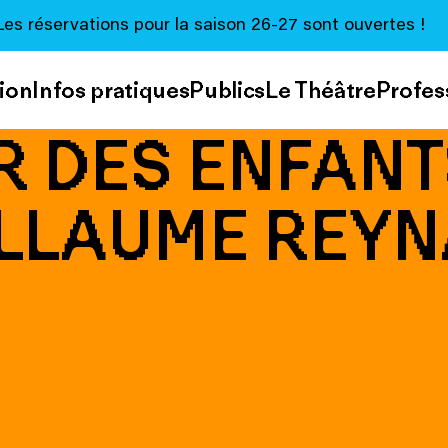
Les réservations pour la saison 26-27 sont ouvertes !
ion
Infos pratiques
Publics
Le Théâtre
Profes
R DES ENFAN
LLAUME REY