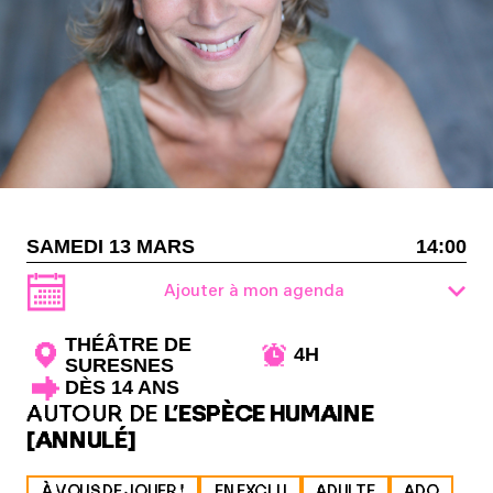
SAMEDI 13 MARS
14:00
Ajouter à mon agenda
THÉÂTRE DE
4H
SURESNES
DÈS 14 ANS
AUTOUR DE
L’ESPÈCE HUMAINE
[ANNULÉ]
À VOUS DE JOUER !
EN EXCLU
ADULTE
ADO