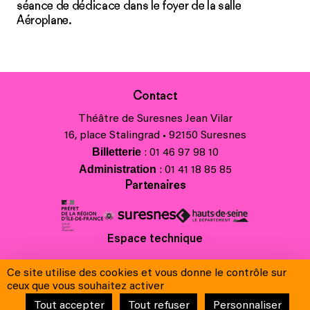
séance de dédicace dans le foyer de la salle
Aéroplane.
Contact
Théâtre de Suresnes Jean Vilar
16, place Stalingrad • 92150 Suresnes
Billetterie
: 01 46 97 98 10
Administration
: 01 41 18 85 85
Partenaires
Espace technique
Charte régionale des valeurs de la République et de la laïcité
Ce site utilise des cookies et vous donne le contrôle sur
Contacts
ceux que vous souhaitez activer
Crédits
Tout accepter
Tout refuser
Personnaliser
Mentions légales & Charte de protection des données