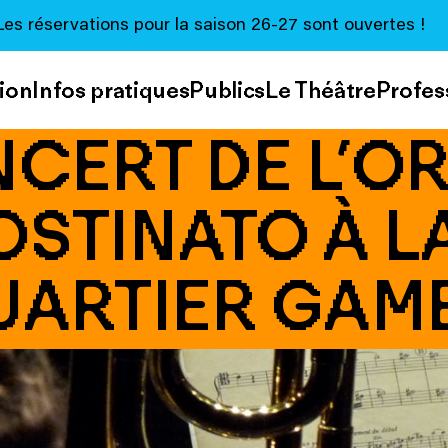
Les réservations pour la saison 26-27 sont ouvertes !
ion
Infos pratiques
Publics
Le Théâtre
Profes
NCERT DE L’O
OSTINATO À 
UARTIER GAM