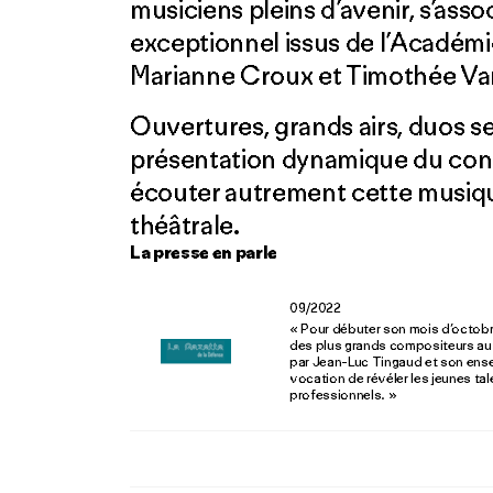
musiciens pleins d’avenir, s’ass
exceptionnel issus de l’Académie
Marianne Croux et Timothée Va
Ouvertures, grands airs, duos se
présentation dynamique du conce
écouter autrement cette musiqu
théâtrale.
La presse en parle
09/2022
« Pour débuter son mois d’octobre
des plus grands compositeurs au
par Jean-Luc Tingaud et son ensem
vocation de révéler les jeunes tal
professionnels. »