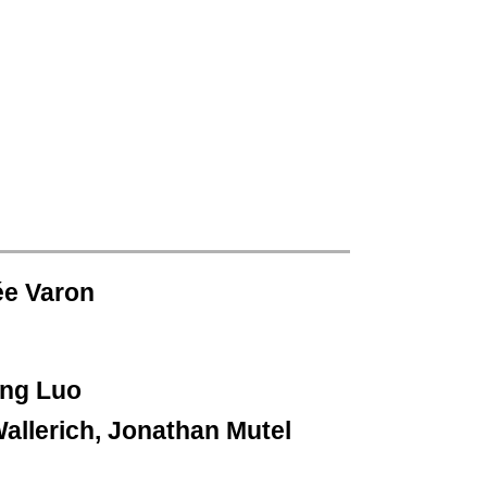
ée Varon
eng Luo
allerich, Jonathan Mutel