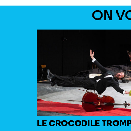
ON V
LE CROCODILE TROM