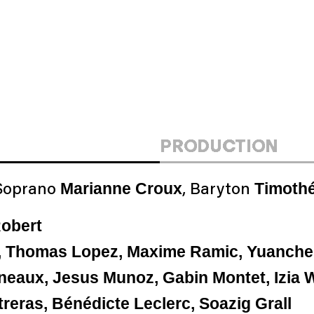
PRODUCTION
Marianne Croux
Timoth
 Soprano
, Baryton
Robert
t, Thomas Lopez, Maxime Ramic, Yuanch
neaux, Jesus Munoz, Gabin Montet, Izia W
reras, Bénédicte Leclerc, Soazig Grall