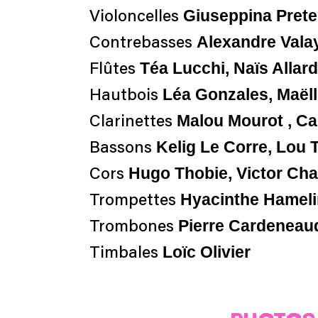
Giuseppina Prete
Violoncelles
Alexandre Valay
Contrebasses
Téa Lucchi, Naïs Allard
Flûtes
Léa Gonzales, Maëll
Hautbois
Malou Mourot , Ca
Clarinettes
Kelig Le Corre, Lou 
Bassons
Hugo Thobie, Victor Ch
Cors
Hyacinthe Hamelin
Trompettes
Pierre Cardeneaud,
Trombones
Loïc Olivier
Timbales