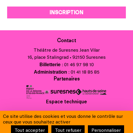
INSCRIPTION
Contact
Théâtre de Suresnes Jean Vilar
16, place Stalingrad • 92150 Suresnes
Billetterie
: 01 46 97 98 10
Administration
: 01 41 18 85 85
Partenaires
Espace technique
Charte régionale des valeurs de la République et de la laïcité
Ce site utilise des cookies et vous donne le contrôle sur
Contacts
ceux que vous souhaitez activer
Crédits
Tout accepter
Tout refuser
Personnaliser
Mentions légales & Charte de protection des données