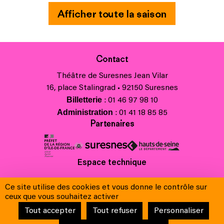
Afficher toute la saison
Contact
Théâtre de Suresnes Jean Vilar
16, place Stalingrad • 92150 Suresnes
Billetterie
: 01 46 97 98 10
Administration
: 01 41 18 85 85
Partenaires
Espace technique
Charte régionale des valeurs de la République et de la laïcité
Ce site utilise des cookies et vous donne le contrôle sur
Contacts
ceux que vous souhaitez activer
Crédits
Tout accepter
Tout refuser
Personnaliser
Mentions légales & Charte de protection des données
Conditions générales de vente