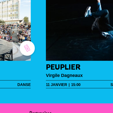
PEUPLIER
Virgile Dagneaux
DANSE
11
JANVIER
|
15:00
S