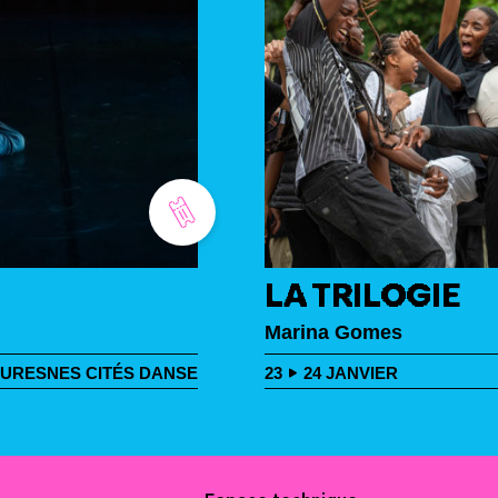
LA TRILOGIE
Marina Gomes
URESNES CITÉS DANSE
23
24
JANVIER