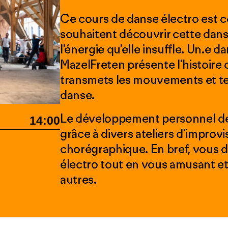
Ce cours de danse électro est 
souhaitent découvrir cette danse
l'énergie qu'elle insuffle. Un.e
MazelFreten présente l'histoir
transmets les mouvements et te
danse.
Le développement personnel des
14:00
grâce à divers ateliers d'improvi
chorégraphique. En bref, vous dé
électro tout en vous amusant e
autres.