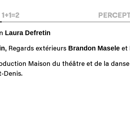
1+1=2
PERCEP
Laura Defretin
on
in,
Brandon Masele
Regards extérieurs
et
duction Maison du théâtre et de la danse 
t-Denis.