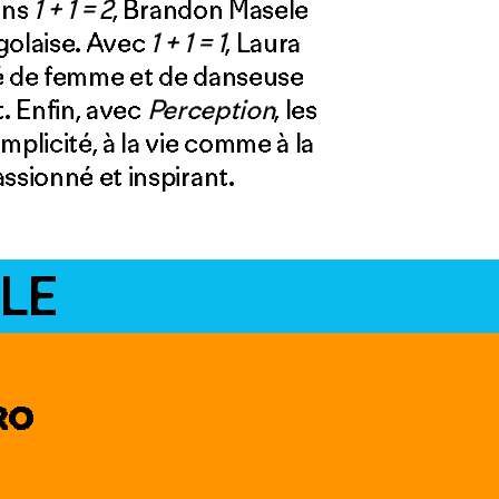
ans
1 + 1 = 2
, Brandon Masele
golaise. Avec
1 + 1 = 1
, Laura
té de femme et de danseuse
t. Enfin, avec
Perception
, les
mplicité, à la vie comme à la
ssionné et inspirant.
LE
RO