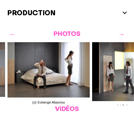
PRODUCTION
PHOTOS
(c) Solange Abaziou
(c) Solan
VIDÉOS