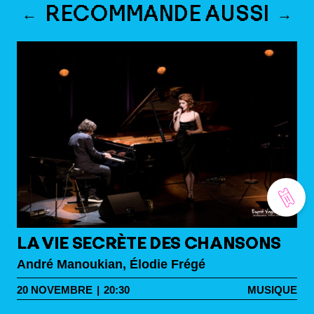
RECOMMANDE AUSSI
LA VIE SECRÈTE DES CHANSONS
André Manoukian,
Élodie Frégé
20
NOVEMBRE
|
20:30
MUSIQUE