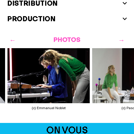
DISTRIBUTION
PRODUCTION
PHOTOS
(c) Emmanuel Noblet
(c) Pas
ON VOUS