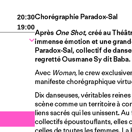
Chorégraphie Paradox-Sal
20:30
19:00
Après
One Shot
, créé au Théât
immense émotion et une grande 
Paradox-Sal, collectif de danse
regretté Ousmane Sy dit Baba.
Avec
Woman
, le crew exclusiv
manifeste chorégraphique virtu
Dix danseuses, véritables reines 
scène comme un territoire à con
liens sacrés qui les unissent. Au 
collectifs époustouflants, elles 
celles de toutes les femmes. La