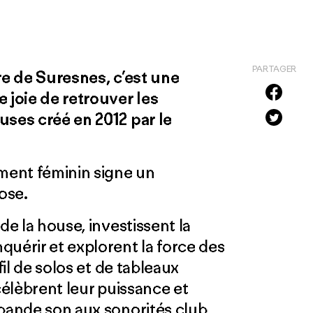
PARTAGER
re de Suresnes, c’est une
joie de retrouver les
uses créé en 2012 par le
ement féminin signe un
ose.
de la house, investissent la
quérir et explorent la force des
fil de solos et de tableaux
célèbrent leur puissance et
 bande son aux sonorités club