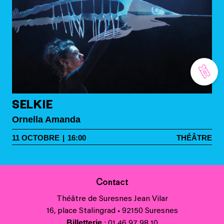
SELKIE
Ornella Amanda
11
OCTOBRE
|
16:00
THÉÂTRE
Contact
Théâtre de Suresnes Jean Vilar
16, place Stalingrad • 92150 Suresnes
Billetterie
: 01 46 97 98 10