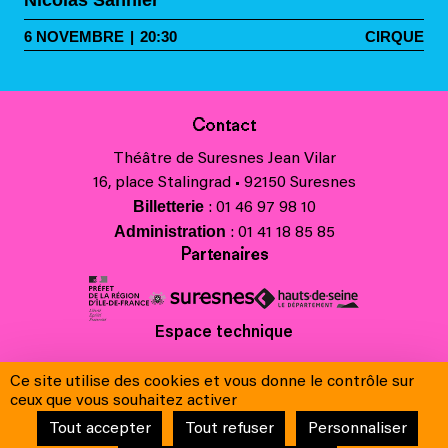
Nicolas Sannier
6
NOVEMBRE
|
20:30
CIRQUE
Contact
Théâtre de Suresnes Jean Vilar
16, place Stalingrad • 92150 Suresnes
Billetterie
: 01 46 97 98 10
Administration
: 01 41 18 85 85
Partenaires
Espace technique
Charte régionale des valeurs de la République et de la laïcité
Ce site utilise des cookies et vous donne le contrôle sur
Contacts
ceux que vous souhaitez activer
Crédits
Tout accepter
Tout refuser
Personnaliser
Mentions légales & Charte de protection des données