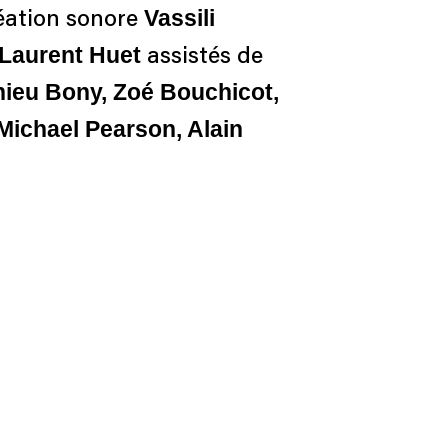
Vassili
éation sonore
Laurent Huet
assistés de
hieu Bony, Zoé Bouchicot,
ichael Pearson, Alain