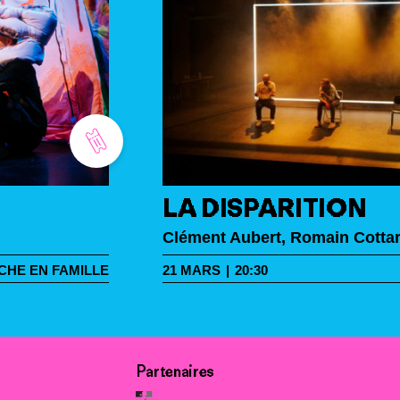
LA DISPARITION
Clément Aubert, Romain Cotta
CHE EN FAMILLE
21
MARS
|
20:30
Partenaires