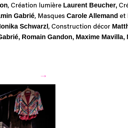
don
Laurent Beucher,
, Création lumière
Cr
min Gabrié
Carole Allemand
, Masques
et
onika Schwarzl
Matt
, Construction décor
brié, Romain Gandon, Maxime Mavilla, M