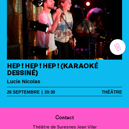
HEP ! HEP ! HEP ! (KARAOKÉ
DESSINÉ)
Lucie Nicolas
26
SEPTEMBRE
|
20:30
THÉÂTRE
Contact
Théâtre de Suresnes Jean Vilar