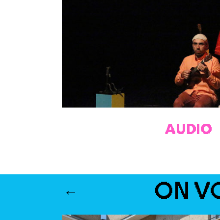
AUDIO
ON V