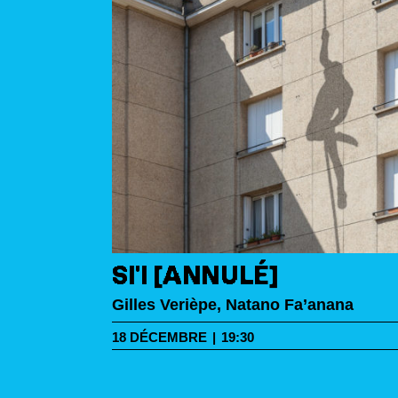
SI'I [ANNULÉ]
Gilles Verièpe, Natano Fa’anana
COLAIRES
18
DÉCEMBRE
|
19:30