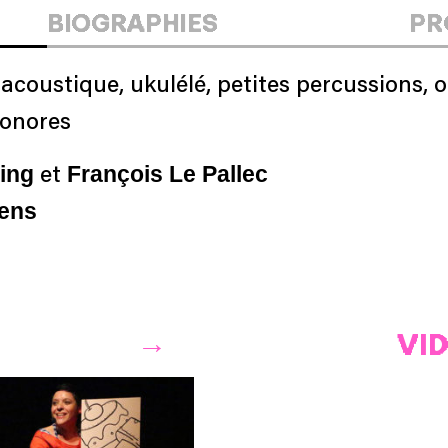
BIOGRAPHIES
PR
acoustique, ukulélé, petites percussions, 
sonores
ning
François Le Pallec
et
cens
VI