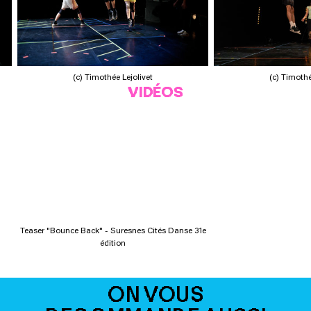
(c) Timothée Lejolivet
(c) Timothé
VIDÉOS
Teaser "Bounce Back" - Suresnes Cités Danse 31e
édition
ON VOUS