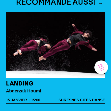
RECOMMANDE AUSSI
LANDING
Abderzak Houmi
15
JANVIER
|
15:00
SURESNES CITÉS DANSE