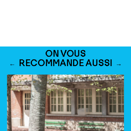
©Pierre Pl
ON VOUS
RECOMMANDE AUSSI