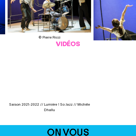
© Pierre Ricci
VIDÉOS
Saison 2021-2022 // Lumière ! So Jazz // Michèle
© Pierr
Dhallu
ON VOUS