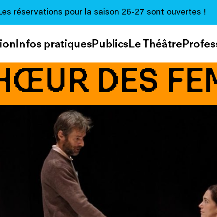
Les réservations pour la saison 26-27 sont ouvertes !
ion
Infos pratiques
Publics
Le Théâtre
Profes
HŒUR DES F