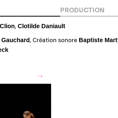
PRODUCTION
 Clion
Clotilde Daniault
,
 Gauchard
Baptiste Mart
, Création sonore
eck