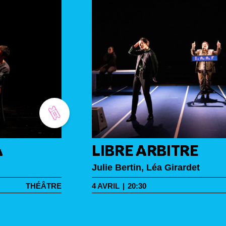
A
LIBRE ARBITRE
Julie Bertin, Léa Girardet
THÉÂTRE
4
AVRIL
|
20:30