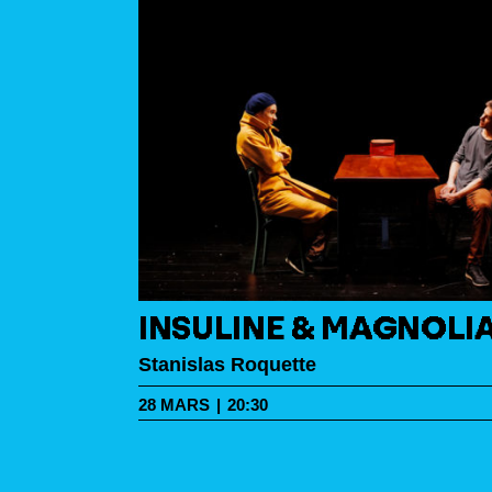
INSULINE & MAGNOLI
Stanislas Roquette
28
MARS
|
20:30