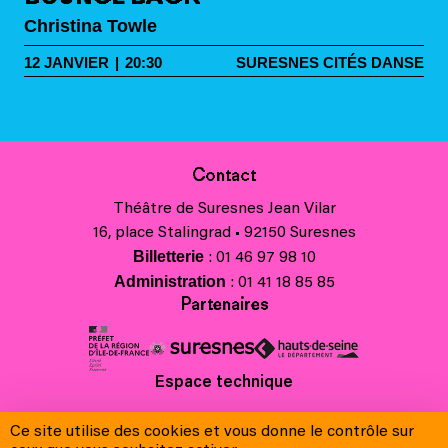
Christina Towle
12
JANVIER
|
20:30
SURESNES CITÉS DANSE
Contact
Théâtre de Suresnes Jean Vilar
16, place Stalingrad • 92150 Suresnes
Billetterie
: 01 46 97 98 10
Administration
: 01 41 18 85 85
Partenaires
Espace technique
Charte régionale des valeurs de la République et de la laïcité
Ce site utilise des cookies et vous donne le contrôle sur
Contacts