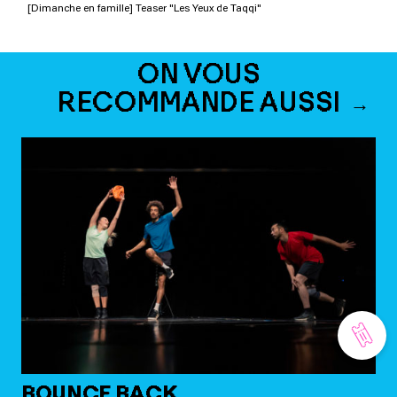
[Dimanche en famille] Teaser "Les Yeux de Taqqi"
ON VOUS
RECOMMANDE AUSSI
BOUNCE BACK