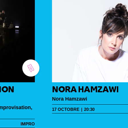
ION
NORA HAMZAWI
Nora Hamzawi
mprovisation,
17
OCTOBRE
|
20:30
IMPRO