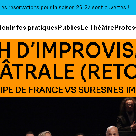
Les réservations pour la saison 26-27 sont ouvertes !
ion
Infos pratiques
Publics
Le Théâtre
Profes
H D’IMPROVIS
ÂTRALE (RET
IPE DE FRANCE VS SURESNES I