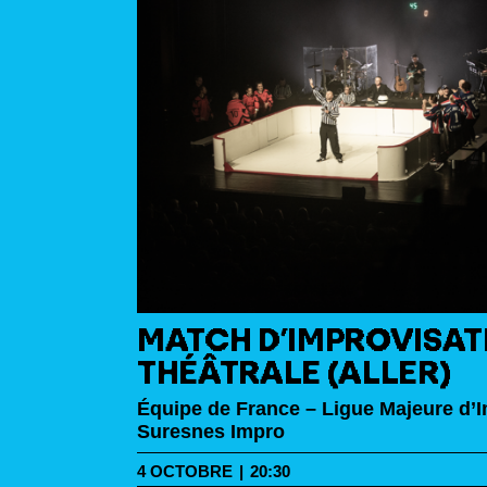
MATCH D’IMPROVISAT
THÉÂTRALE (ALLER)
Équipe de France – Ligue Majeure d’I
Suresnes Impro
4
OCTOBRE
|
20:30