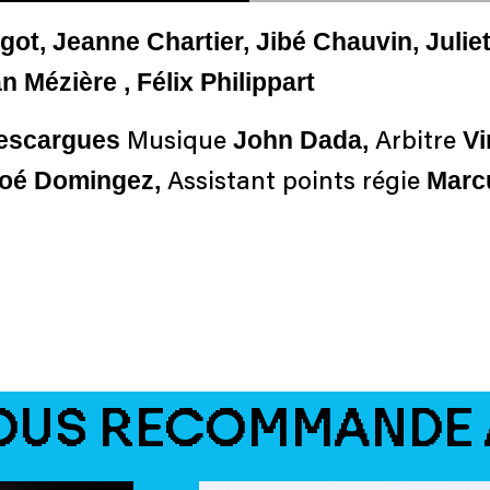
t, Jeanne Chartier, Jibé Chauvin, Juliet
an Mézière , Félix Philippart
Descargues
John Dada,
Vi
Musique
Arbitre
loé Domingez,
Marc
Assistant points régie
OUS RECOMMANDE 