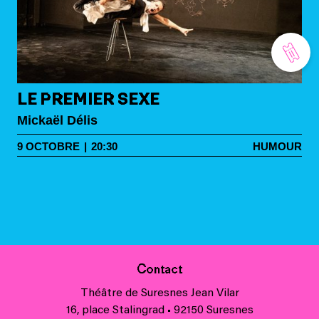
LE PREMIER SEXE
Mickaël Délis
9
OCTOBRE
|
20:30
HUMOUR
Contact
Théâtre de Suresnes Jean Vilar
16, place Stalingrad • 92150 Suresnes