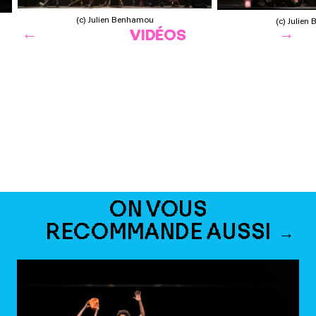
(c) Julien Benhamou
(c) Julie
VIDÉOS
ON VOUS
RECOMMANDE AUSSI