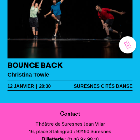
BOUNCE BACK
Christina Towle
12
JANVIER
|
20:30
SURESNES CITÉS DANSE
Contact
Théâtre de Suresnes Jean Vilar
16, place Stalingrad • 92150 Suresnes
Billetterie
: 01 46 97 98 10