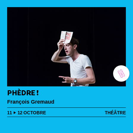
PHÈDRE !
François Gremaud
11
12
OCTOBRE
THÉÂTRE