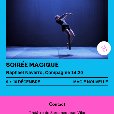
SOIRÉE MAGIQUE
Raphaël Navarro, Compagnie 14:20
9
10
DÉCEMBRE
MAGIE NOUVELLE
Contact
Théâtre de Suresnes Jean Vilar