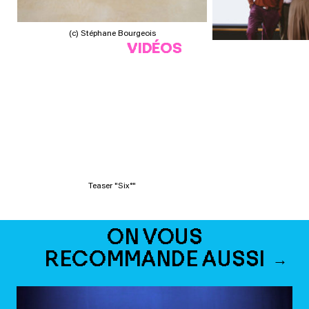
(c) Stéphane Bourgeois
VIDÉOS
(c) Stéphan
Teaser "Six°"
ON VOUS
RECOMMANDE AUSSI