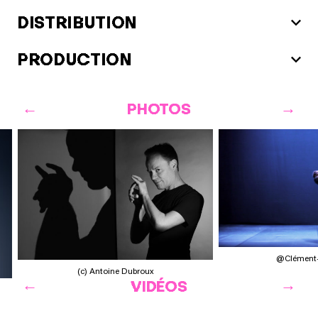
DISTRIBUTION
PRODUCTION
PHOTOS
@Clément-
(c) Antoine Dubroux
VIDÉOS