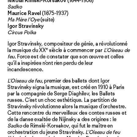
Nikolaï Rimski-Korsakov
(1844-1908)
Sadko
Maurice Ravel
(1875-1937)
Ma Mère l’Oye
(suite)
Igor Stravinsky
Circus Polka
Igor Stravinsky, compositeur de génie, a révolutionné
e
la musique du XX
siècle à commencer par
L’Oiseau de
feu.
Force est de constater que son œuvre et celles
qu’il a inspirées n’ont rien perdu de leur
incandescence.
L’Oiseau de feu,
premier des ballets dont Igor
Stravinsky signa la musique, est créé en 1910 à Paris
par la compagnie de Serge Diaghilev, les Ballets
russes. C’est un choc esthétique. La partition de
Stravinsky révolutionne alors la musique d’or­chestre.
Cette rencontre du merveilleux des contes russes et
de la danse exal­tée de Nijinsky a des origines : le
Sadko
de Rimski-Korsakov, qui fut le maître en
orchestration du jeune Stravinsky.
L’Oiseau de feu