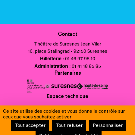
Contact
Théâtre de Suresnes Jean Vilar
16, place Stalingrad • 92150 Suresnes
Billetterie
: 01 46 97 98 10
Administration
: 01 41 18 85 85
Partenaires
Espace technique
Charte régionale des valeurs de la République et de la laïcité
Ce site utilise des cookies et vous donne le contrôle sur
Contacts
ceux que vous souhaitez activer
Crédits
Tout accepter
Tout refuser
Personnaliser
Mentions légales & Charte de protection des données
Conditions générales de vente