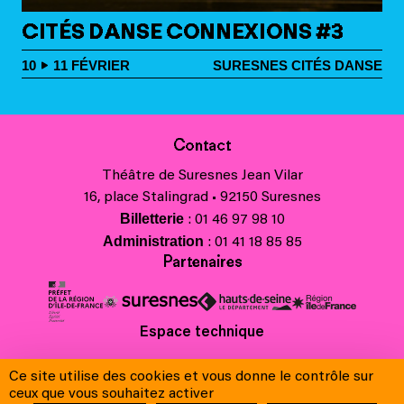
CITÉS DANSE CONNEXIONS #3
10
11
FÉVRIER
SURESNES CITÉS DANSE
Contact
Théâtre de Suresnes Jean Vilar
16, place Stalingrad • 92150 Suresnes
Billetterie
: 01 46 97 98 10
Administration
: 01 41 18 85 85
Partenaires
Espace technique
Charte régionale des valeurs de la République et de la laïcité
Ce site utilise des cookies et vous donne le contrôle sur
Contacts
ceux que vous souhaitez activer