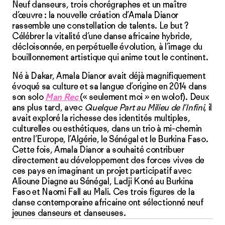
Neuf danseurs, trois chorégraphes et un maître
d’œuvre : la nouvelle création d’Amala Dianor
rassemble une constellation de talents. Le but ?
Célébrer la vitalité d’une danse africaine hybride,
décloisonnée, en perpétuelle évolution, à l’image du
bouillonnement artistique qui anime tout le continent.
Né à Dakar, Amala Dianor avait déjà magnifiquement
évoqué sa culture et sa langue d’origine en 2014 dans
son solo
Man Rec
(« seulement moi » en wolof). Deux
ans plus tard, avec
Quelque Part au Milieu de l’Infini
, il
avait exploré la richesse des identités multiples,
culturelles ou esthétiques, dans un trio à mi-chemin
entre l’Europe, l’Algérie, le Sénégal et le Burkina Faso.
Cette fois, Amala Dianor a souhaité contribuer
directement au développement des forces vives de
ces pays en imaginant un projet participatif avec
Alioune Diagne au Sénégal, Ladji Koné au Burkina
Faso et Naomi Fall au Mali. Ces trois figures de la
danse contemporaine africaine ont sélectionné neuf
jeunes danseurs et danseuses.