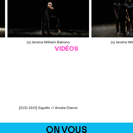
(c) Jerome William Bationo
(c) Jerome Wi
VIDÉOS
[SCD 2021] Siguifin // Amala Dianor
ON VOUS