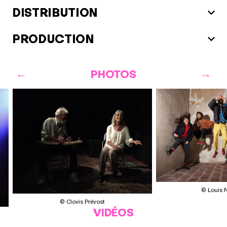
DISTRIBUTION
PRODUCTION
PHOTOS
© Louis 
© Clovis Prévost
VIDÉOS