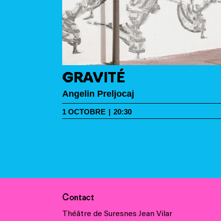
GRAVITÉ
e
Angelin Preljocaj
1
OCTOBRE
|
20:30
DANSE
Contact
Théâtre de Suresnes Jean Vilar