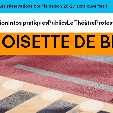
Les réservations pour la saison 26-27 sont ouvertes !
ion
Infos pratiques
Publics
Le Théâtre
Profes
OISETTE DE B