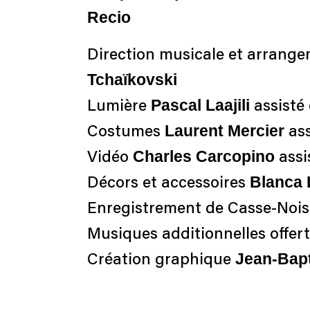
Recio
Direction musicale et arrang
Tchaïkovski
Pascal Laajili
Lumière
assisté
Laurent Mercier
Costumes
as
Charles Carcopino
Vidéo
assi
Blanca 
Décors et accessoires
Enregistrement de Casse-Noise
Musiques additionnelles offer
Jean-Bapt
Création graphique