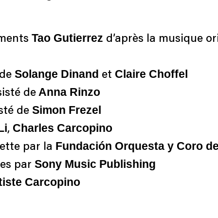
Tao Gutierrez
ements
d’après la musique or
Solange Dinand
Claire Choffel
 de
et
Anna Rinzo
sisté de
Simon Frezel
sté de
Li
Charles Carcopino
,
Fundación Orquesta y Coro de
tte par la
Sony Music Publishing
tes par
iste Carcopino