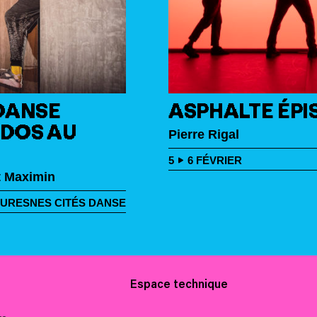
 DANSE
ASPHALTE ÉPI
 DOS AU
Pierre Rigal
5
6
FÉVRIER
t Maximin
URESNES CITÉS DANSE
Espace technique