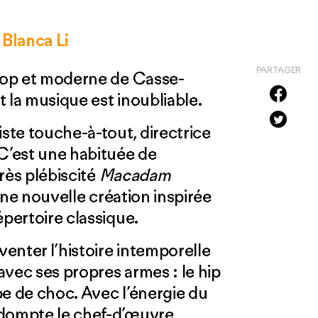
e
Blanca Li
PARTAGER
 hop et moderne de Casse-
t la musique est inoubliable.
iste touche-à-tout, directrice
 C’est une habituée de
rès plébiscité
Macadam
 une nouvelle création inspirée
épertoire classique.
venter l’histoire intemporelle
avec ses propres armes : le hip
pe de choc. Avec l’énergie du
 dompte le chef-d’œuvre